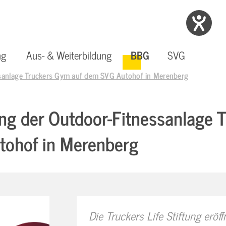
ng
Aus- & Weiterbildung
BBG
SVG
ssanlage Truckers Gym auf dem SVG Autohof in Merenberg
ung der Outdoor-Fitnessanlage
tohof in Merenberg
Seminar-Portal
& Karriere
ga - Digitales
& Weiterbildung
itsschutzmanagementsystem
Busfahrer:in
SEMINAR ONLINE BUCHEN
 BEWERBEN!
INFOS
INFOS
Die Truckers Life Stiftung erö