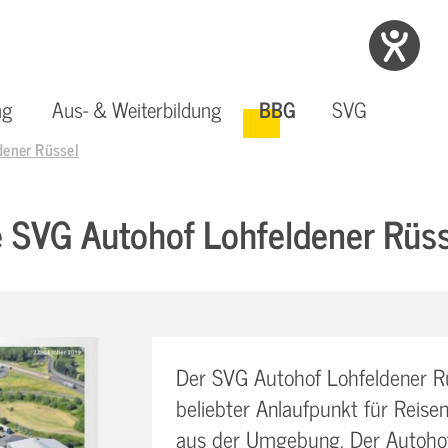
ng
Aus- & Weiterbildung
BBG
SVG
dener Rüssel
e SVG Autohof Lohfeldener Rüss
Seminar-Portal
& Karriere
ga - Digitales
& Weiterbildung
Der SVG Autohof Lohfeldener Rüs
itsschutzmanagementsystem
Busfahrer:in
SEMINAR ONLINE BUCHEN
 BEWERBEN!
beliebter Anlaufpunkt für Reis
INFOS
INFOS
aus der Umgebung. Der Autoho