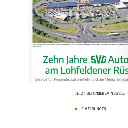
Managementsysteme &
Management &
Zertifizierung
Zertifizierung
E-Learning & Webinare
JETZT BEI UNSEREM NEWSLE
ALLE MELDUNGEN