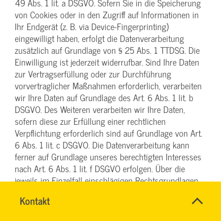
49 Abs. 1 lit. a DSGVO. Sofern Sie in die Speicherung
von Cookies oder in den Zugriff auf Informationen in
Ihr Endgerät (z. B. via Device-Fingerprinting)
eingewilligt haben, erfolgt die Datenverarbeitung
zusätzlich auf Grundlage von § 25 Abs. 1 TTDSG. Die
Einwilligung ist jederzeit widerrufbar. Sind Ihre Daten
zur Vertragserfüllung oder zur Durchführung
vorvertraglicher Maßnahmen erforderlich, verarbeiten
wir Ihre Daten auf Grundlage des Art. 6 Abs. 1 lit. b
DSGVO. Des Weiteren verarbeiten wir Ihre Daten,
sofern diese zur Erfüllung einer rechtlichen
Verpflichtung erforderlich sind auf Grundlage von Art.
6 Abs. 1 lit. c DSGVO. Die Datenverarbeitung kann
ferner auf Grundlage unseres berechtigten Interesses
nach Art. 6 Abs. 1 lit. f DSGVO erfolgen. Über die
jeweils im Einzelfall einschlägigen Rechtsgrundlagen
wird in den folgenden Absätzen dieser
Name
Kontakt
*
Datenschutzerklärung informiert.
TEAM
Ansprechpersonen
ARBEITSSICHERHEIT
Firma