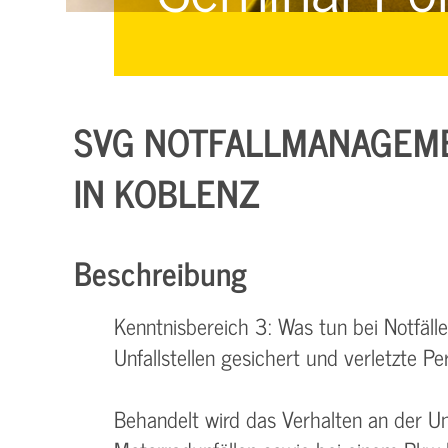
Managementsysteme &
Management &
Zertifizierung
Zertifizierung
E-Learning & Webinare
SVG NOTFALLMANAGEMEN
N KOBLENZ
Beschreibung
Kenntnisbereich 3: Was tun bei Notfäl
Unfallstellen gesichert und verletzte 
Behandelt wird das Verhalten an der Unf