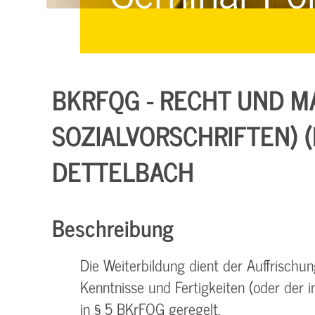
Managementsysteme &
Management &
Zertifizierung
Zertifizierung
E-Learning & Webinare
BKRFQG - RECHT UND MA
SOZIALVORSCHRIFTEN) (K
DETTELBACH
Beschreibung
Die Weiterbildung dient der Auffrisch
Kenntnisse und Fertigkeiten (oder der 
in § 5 BKrFQG geregelt.