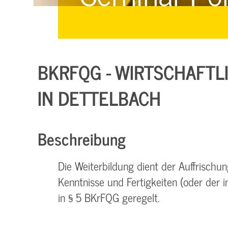
Managementsysteme &
Management &
Zertifizierung
Zertifizierung
E-Learning & Webinare
BKRFQG - WIRTSCHAFTLIC
IN DETTELBACH
Beschreibung
Die Weiterbildung dient der Auffrisch
Kenntnisse und Fertigkeiten (oder der 
in § 5 BKrFQG geregelt.