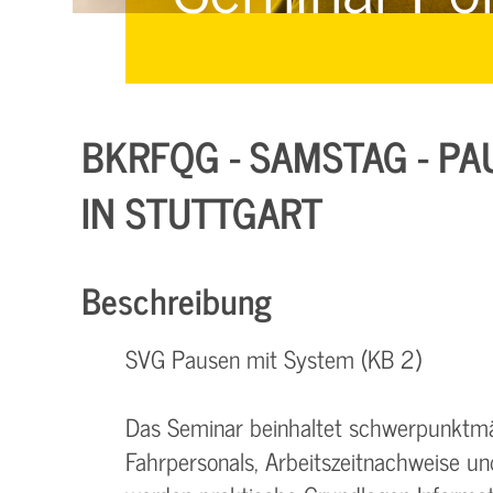
Managementsysteme &
Management &
Zertifizierung
Zertifizierung
E-Learning & Webinare
BKRFQG - SAMSTAG - PA
IN STUTTGART
Beschreibung
SVG Pausen mit System (KB 2)
Das Seminar beinhaltet schwerpunktmä
Fahrpersonals, Arbeitszeitnachweise und