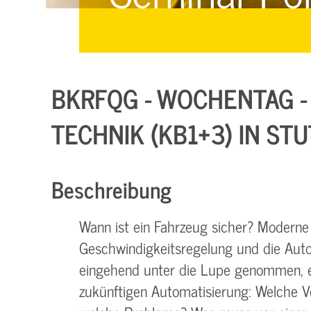
Managementsysteme &
Management &
Zertifizierung
Zertifizierung
E-Learning & Webinare
BKRFQG - WOCHENTAG -
TECHNIK (KB1+3) IN ST
Beschreibung
Wann ist ein Fahrzeug sicher? Moderne
Geschwindigkeitsregelung und die Au
eingehend unter die Lupe genommen, eb
zukünftigen Automatisierung: Welche Vo