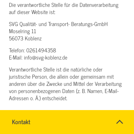
Die verantwortliche Stelle für die Datenverarbeitung
auf dieser Website ist:
SVG Qualität- und Transport- Beratungs-GmbH
Moselring 11
56073 Koblenz
Telefon: 0261494358
E-Mail: info@svg-koblenz.de
Verantwortliche Stelle ist die natürliche oder
juristische Person, die allein oder gemeinsam mit
anderen über die Zwecke und Mittel der Verarbeitung
von personenbezogenen Daten (z. B. Namen, E-Mail-
Adressen o. Ä.) entscheidet.
Speicherdauer
Name
Kontakt
*
TEAM
Ansprechpersonen
Soweit innerhalb dieser Datenschutzerklärung keine
ARBEITSSICHERHEIT
Firma