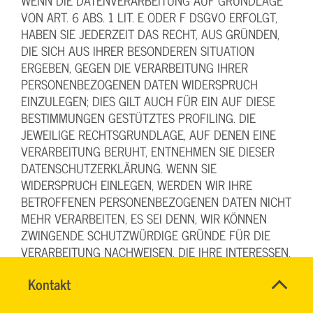
WENN DIE DATENVERARBEITUNG AUF GRUNDLAGE
VON ART. 6 ABS. 1 LIT. E ODER F DSGVO ERFOLGT,
HABEN SIE JEDERZEIT DAS RECHT, AUS GRÜNDEN,
DIE SICH AUS IHRER BESONDEREN SITUATION
ERGEBEN, GEGEN DIE VERARBEITUNG IHRER
PERSONENBEZOGENEN DATEN WIDERSPRUCH
EINZULEGEN; DIES GILT AUCH FÜR EIN AUF DIESE
BESTIMMUNGEN GESTÜTZTES PROFILING. DIE
JEWEILIGE RECHTSGRUNDLAGE, AUF DENEN EINE
VERARBEITUNG BERUHT, ENTNEHMEN SIE DIESER
DATENSCHUTZERKLÄRUNG. WENN SIE
WIDERSPRUCH EINLEGEN, WERDEN WIR IHRE
BETROFFENEN PERSONENBEZOGENEN DATEN NICHT
MEHR VERARBEITEN, ES SEI DENN, WIR KÖNNEN
ZWINGENDE SCHUTZWÜRDIGE GRÜNDE FÜR DIE
VERARBEITUNG NACHWEISEN, DIE IHRE INTERESSEN,
RECHTE UND FREIHEITEN ÜBERWIEGEN ODER DIE
Name
Kontakt
*
VERARBEITUNG DIENT DER GELTENDMACHUNG,
TEAM
Ansprechpersonen
AUSÜBUNG ODER VERTEIDIGUNG VON
ARBEITSSICHERHEIT
Firma