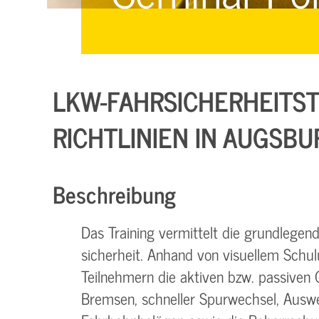
Managementsysteme &
Management &
Zertifizierung
Zertifizierung
E-Learning & Webinare
LKW-FAHRSICHERHEITST
RICHTLINIEN IN AUGSBU
Beschreibung
Das Training vermittelt die grundlegen
sicherheit. Anhand von visuellem Schu
Teilnehmern die aktiven bzw. passiven 
Bremsen, schneller Spurwechsel, Auswe