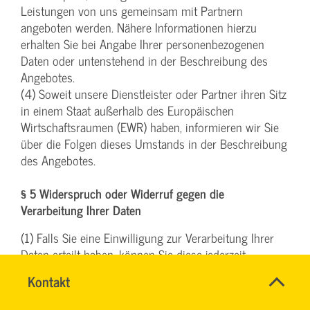
Leistungen von uns gemeinsam mit Partnern
angeboten werden. Nähere Informationen hierzu
erhalten Sie bei Angabe Ihrer personenbezogenen
Daten oder untenstehend in der Beschreibung des
Angebotes.
(4) Soweit unsere Dienstleister oder Partner ihren Sitz
in einem Staat außerhalb des Europäischen
Wirtschaftsraumen (EWR) haben, informieren wir Sie
über die Folgen dieses Umstands in der Beschreibung
des Angebotes.
§ 5 Widerspruch oder Widerruf gegen die
Verarbeitung Ihrer Daten
(1) Falls Sie eine Einwilligung zur Verarbeitung Ihrer
Daten erteilt haben, können Sie diese jederzeit
widerrufen. Ein solcher Widerruf beeinflusst die
Name
Kontakt
*
Zulässigkeit der Verarbeitung Ihrer
TEAM
Ansprechpersonen
personenbezogenen Daten, nachdem Sie ihn
ARBEITSSICHERHEIT
Firma