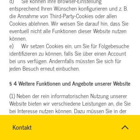
d) Sie können Ihre Browser-Einstellung
entsprechend Ihren Wünschen konfigurieren und z. B.
die Annahme von Third-Party-Cookies oder allen
Cookies ablehnen. Wir weisen Sie darauf hin, dass Sie
eventuell nicht alle Funktionen dieser Website nutzen
können.
e) Wir setzen Cookies ein, um Sie für Folgebesuche
identifizieren zu können, falls Sie über einen Account
bei uns verfügen. Andernfalls müssten Sie sich für
jeden Besuch erneut einbuchen.
§ 4 Weitere Funktionen und Angebote unserer Website
(1) Neben der rein informatorischen Nutzung unserer
Website bieten wir verschiedene Leistungen an, die Sie
bei Interesse nutzen können. Dazu müssen Sie in der
Regel weitere personenbezogene Daten angeben, die
wir zur Erbringung der jeweiligen Leistung nutzen und
Name
Kontakt
*
TEAM
für die die zuvor genannten Grundsätze zur
Ansprechpersonen
ARBEITSSICHERHEIT
Firma