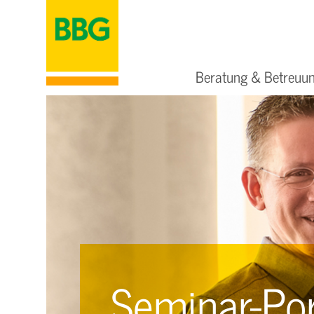
Beratung & Betreuu
SVG
Überblick
Überblick
Jobs & Karriere
Fördermittel
Arbeits- &
Abfall und Entsorgung
Wir über uns
Gesundheitsschutz
Maut
Sicherheit
Partner & Referenzen
Gefahrgut
Tankkarten
Jobs 
AS-Or
Aus- 
Brandschutz
Standorte
Arbe
Lkw-/
Brandschutz
Seminar-Por
JETZT
AdBlue
Gefahrgut
Kontakt
MEHR 
MEHR 