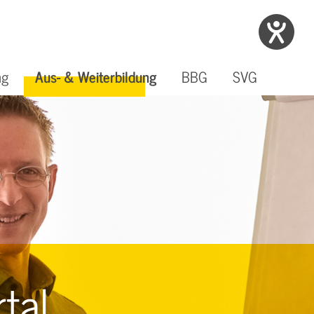
ng
Aus- & Weiterbildung
BBG
SVG
Seminar-Portal
& Karriere
ga - Digitales
& Weiterbildung
itsschutzmanagementsystem
Busfahrer:in
tal
SEMINAR ONLINE BUCHEN
 BEWERBEN!
INFOS
INFOS