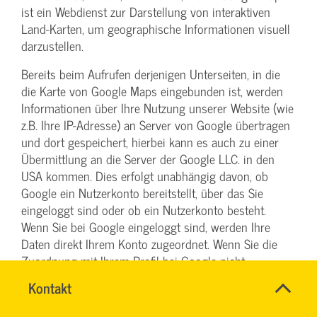
ist ein Webdienst zur Darstellung von interaktiven
Land-Karten, um geographische Informationen visuell
darzustellen.
Bereits beim Aufrufen derjenigen Unterseiten, in die
die Karte von Google Maps eingebunden ist, werden
Informationen über Ihre Nutzung unserer Website (wie
z.B. Ihre IP-Adresse) an Server von Google übertragen
und dort gespeichert, hierbei kann es auch zu einer
Übermittlung an die Server der Google LLC. in den
USA kommen. Dies erfolgt unabhängig davon, ob
Google ein Nutzerkonto bereitstellt, über das Sie
eingeloggt sind oder ob ein Nutzerkonto besteht.
Wenn Sie bei Google eingeloggt sind, werden Ihre
Daten direkt Ihrem Konto zugeordnet. Wenn Sie die
Zuordnung mit Ihrem Profil bei Google nicht
wünschen, müssen Sie sich vor Aktivierung des
Name
Kontakt
*
Buttons ausloggen. Google speichert Ihre Daten
TEAM
Ansprechpersonen
(selbst für nicht eingeloggte Nutzer) als
ARBEITSSICHERHEIT
Firma