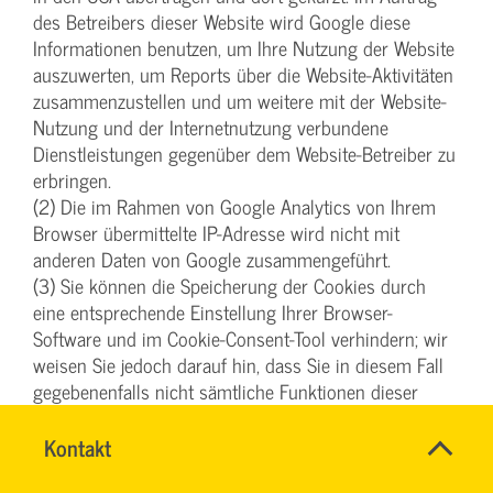
des Betreibers dieser Website wird Google diese
Informationen benutzen, um Ihre Nutzung der Website
auszuwerten, um Reports über die Website-Aktivitäten
zusammenzustellen und um weitere mit der Website-
Nutzung und der Internetnutzung verbundene
Dienstleistungen gegenüber dem Website-Betreiber zu
erbringen.
(2) Die im Rahmen von Google Analytics von Ihrem
Browser übermittelte IP-Adresse wird nicht mit
anderen Daten von Google zusammengeführt.
(3) Sie können die Speicherung der Cookies durch
eine entsprechende Einstellung Ihrer Browser-
Software und im Cookie-Consent-Tool verhindern; wir
weisen Sie jedoch darauf hin, dass Sie in diesem Fall
gegebenenfalls nicht sämtliche Funktionen dieser
Website vollumfänglich werden nutzen können. Sie
können darüber hinaus die Erfassung der durch das
Name
Kontakt
*
TEAM
Ansprechpersonen
Cookie erzeugten und auf Ihre Nutzung der Website
ARBEITSSICHERHEIT
Firma