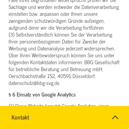
Sachlage und werden entweder die Datenverarbeitung
einstellen bzw. anpassen oder Ihnen unsere
zwingenden schutzwürdigen Gründe aufzeigen,
aufgrund derer wir die Verarbeitung fortführen.
(3) Selbstverständlich können Sie der Verarbeitung
Ihrer personenbezogenen Daten für Zwecke der
Werbung und Datenanalyse jederzeit widersprechen.
Über Ihren Werbewiderspruch können Sie uns unter
folgenden Kontaktdaten informieren: BBG Gesellschaft
für betriebliche Beratung und Betreuung mbH,
Oerschbachstraße 152, 40591 Düsseldorf,
datenschutz@bbg-svg.de.
§ 6 Einsatz von Google Analytics
(1) Diese Website benutzt Google Analytics, einen
Webanalysedienst der Google Inc. („Google“). Google
Name
Kontakt
*
Analytics verwendet sog. „Cookies“, Textdateien, die auf
TEAM
Ansprechpersonen
Ihrem Computer gespeichert werden und die eine
ARBEITSSICHERHEIT
Firma