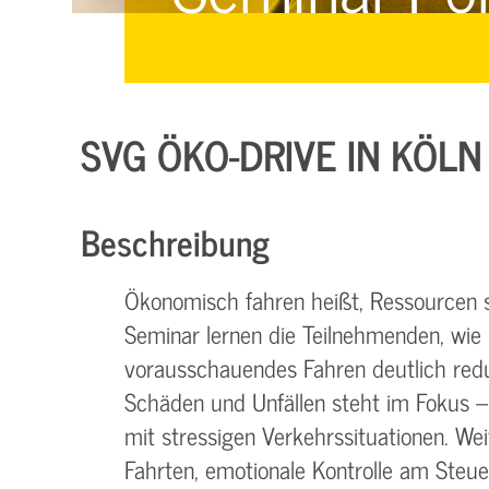
Managementsysteme &
Management &
Zertifizierung
Zertifizierung
E-Learning & Webinare
SVG ÖKO-DRIVE IN KÖLN
Beschreibung
Ökonomisch fahren heißt, Ressourcen 
Seminar lernen die Teilnehmenden, wie 
vorausschauendes Fahren deutlich red
Schäden und Unfällen steht im Fokus 
mit stressigen Verkehrssituationen. We
Fahrten, emotionale Kontrolle am Steue