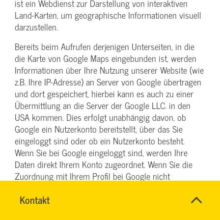
ist ein Webdienst zur Darstellung von interaktiven
Land-Karten, um geographische Informationen visuell
darzustellen.
Bereits beim Aufrufen derjenigen Unterseiten, in die
die Karte von Google Maps eingebunden ist, werden
Informationen über Ihre Nutzung unserer Website (wie
z.B. Ihre IP-Adresse) an Server von Google übertragen
und dort gespeichert, hierbei kann es auch zu einer
Übermittlung an die Server der Google LLC. in den
USA kommen. Dies erfolgt unabhängig davon, ob
Google ein Nutzerkonto bereitstellt, über das Sie
eingeloggt sind oder ob ein Nutzerkonto besteht.
Wenn Sie bei Google eingeloggt sind, werden Ihre
Daten direkt Ihrem Konto zugeordnet. Wenn Sie die
Zuordnung mit Ihrem Profil bei Google nicht
wünschen, müssen Sie sich vor Aktivierung des
Name
Kontakt
*
Buttons ausloggen. Google speichert Ihre Daten
TEAM
Ansprechpersonen
(selbst für nicht eingeloggte Nutzer) als
ARBEITSSICHERHEIT
Firma