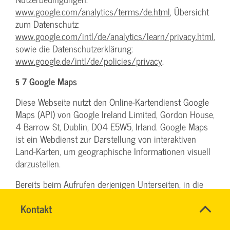
www.google.com/analytics/terms/de.html
, Übersicht
zum Datenschutz:
www.google.com/intl/de/analytics/learn/privacy.html
,
sowie die Datenschutzerklärung:
www.google.de/intl/de/policies/privacy
.
§ 7 Google Maps
Diese Webseite nutzt den Online-Kartendienst Google
Maps (API) von Google Ireland Limited, Gordon House,
4 Barrow St, Dublin, D04 E5W5, Irland. Google Maps
ist ein Webdienst zur Darstellung von interaktiven
Land-Karten, um geographische Informationen visuell
darzustellen.
Bereits beim Aufrufen derjenigen Unterseiten, in die
die Karte von Google Maps eingebunden ist, werden
Name
Kontakt
*
Informationen über Ihre Nutzung unserer Website (wie
TEAM
Ansprechpersonen
z.B. Ihre IP-Adresse) an Server von Google übertragen
ARBEITSSICHERHEIT
Firma