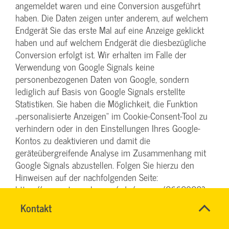
angemeldet waren und eine Conversion ausgeführt
haben. Die Daten zeigen unter anderem, auf welchem
Endgerät Sie das erste Mal auf eine Anzeige geklickt
haben und auf welchem Endgerät die diesbezügliche
Conversion erfolgt ist. Wir erhalten im Falle der
Verwendung von Google Signals keine
personenbezogenen Daten von Google, sondern
lediglich auf Basis von Google Signals erstellte
Statistiken. Sie haben die Möglichkeit, die Funktion
„personalisierte Anzeigen“ im Cookie-Consent-Tool zu
verhindern oder in den Einstellungen Ihres Google-
Kontos zu deaktivieren und damit die
geräteübergreifende Analyse im Zusammenhang mit
Google Signals abzustellen. Folgen Sie hierzu den
Hinweisen auf der nachfolgenden Seite:
https://support.google.com/ads/answer/2662922?
hl=de
. Weitergehende Informationen zu Google Signals
Name
Kontakt
*
finden Sie unter folgendem Link:
TEAM
Ansprechpersonen
https://support.google.com/analytics/answer/7532985?
ARBEITSSICHERHEIT
Firma