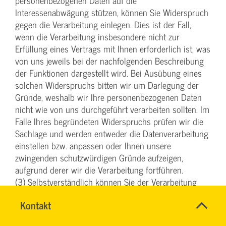
personenbezogenen Daten auf die
Interessenabwägung stützen, können Sie Widerspruch
gegen die Verarbeitung einlegen. Dies ist der Fall,
wenn die Verarbeitung insbesondere nicht zur
Erfüllung eines Vertrags mit Ihnen erforderlich ist, was
von uns jeweils bei der nachfolgenden Beschreibung
der Funktionen dargestellt wird. Bei Ausübung eines
solchen Widerspruchs bitten wir um Darlegung der
Gründe, weshalb wir Ihre personenbezogenen Daten
nicht wie von uns durchgeführt verarbeiten sollten. Im
Falle Ihres begründeten Widerspruchs prüfen wir die
Sachlage und werden entweder die Datenverarbeitung
einstellen bzw. anpassen oder Ihnen unsere
zwingenden schutzwürdigen Gründe aufzeigen,
aufgrund derer wir die Verarbeitung fortführen.
(3) Selbstverständlich können Sie der Verarbeitung
Ihrer personenbezogenen Daten für Zwecke der
Name
Kontakt
*
Werbung und Datenanalyse jederzeit widersprechen.
TEAM
Ansprechpersonen
Über Ihren Werbewiderspruch können Sie uns unter
ARBEITSSICHERHEIT
Firma