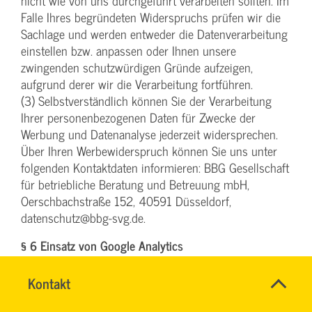
nicht wie von uns durchgeführt verarbeiten sollten. Im
Falle Ihres begründeten Widerspruchs prüfen wir die
Sachlage und werden entweder die Datenverarbeitung
einstellen bzw. anpassen oder Ihnen unsere
zwingenden schutzwürdigen Gründe aufzeigen,
aufgrund derer wir die Verarbeitung fortführen.
(3) Selbstverständlich können Sie der Verarbeitung
Ihrer personenbezogenen Daten für Zwecke der
Werbung und Datenanalyse jederzeit widersprechen.
Über Ihren Werbewiderspruch können Sie uns unter
folgenden Kontaktdaten informieren: BBG Gesellschaft
für betriebliche Beratung und Betreuung mbH,
Oerschbachstraße 152, 40591 Düsseldorf,
datenschutz@bbg-svg.de.
§ 6 Einsatz von Google Analytics
(1) Diese Website benutzt Google Analytics, einen
Name
Kontakt
*
Webanalysedienst der Google Inc. („Google“). Google
TEAM
Ansprechpersonen
Analytics verwendet sog. „Cookies“, Textdateien, die auf
ARBEITSSICHERHEIT
Firma