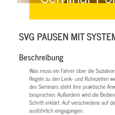
Managementsysteme &
Management &
Zertifizierung
Zertifizierung
E-Learning & Webinare
SVG PAUSEN MIT SYSTE
Beschreibung
Was muss ein Fahrer über die Sozialvors
Regeln zu den Lenk- und Ruhezeiten we
des Seminars steht ihre praktische An
besprochen. Außerdem wird die Bedienun
Schritt erklärt. Auf verschiedene auf 
ausführlich eingegangen.