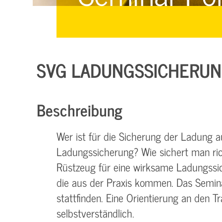
Managementsysteme &
Management &
Zertifizierung
Zertifizierung
E-Learning & Webinare
SVG LADUNGSSICHERUNG
Beschreibung
Wer ist für die Sicherung der Ladung a
Ladungssicherung? Wie sichert man ric
Rüstzeug für eine wirksame Ladungssic
die aus der Praxis kommen. Das Semina
stattfinden. Eine Orientierung an den T
selbstverständlich.