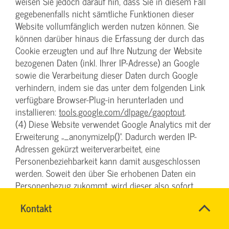
weisen Sie jedoch darauf hin, dass Sie in diesem Fall
gegebenenfalls nicht sämtliche Funktionen dieser
Website vollumfänglich werden nutzen können. Sie
können darüber hinaus die Erfassung der durch das
Cookie erzeugten und auf Ihre Nutzung der Website
bezogenen Daten (inkl. Ihrer IP-Adresse) an Google
sowie die Verarbeitung dieser Daten durch Google
verhindern, indem sie das unter dem folgenden Link
verfügbare Browser-Plug-in herunterladen und
installieren:
tools.google.com/dlpage/gaoptout
.
(4) Diese Website verwendet Google Analytics mit der
Erweiterung „_anonymizeIp()“. Dadurch werden IP-
Adressen gekürzt weiterverarbeitet, eine
Personenbeziehbarkeit kann damit ausgeschlossen
werden. Soweit den über Sie erhobenen Daten ein
Personenbezug zukommt, wird dieser also sofort
ausgeschlossen und die personenbezogenen Daten
Name
Kontakt
*
damit umgehend gelöscht.
TEAM
Ansprechpersonen
(5) Wir nutzen Google Analytics, um die Nutzung
ARBEITSSICHERHEIT
Firma