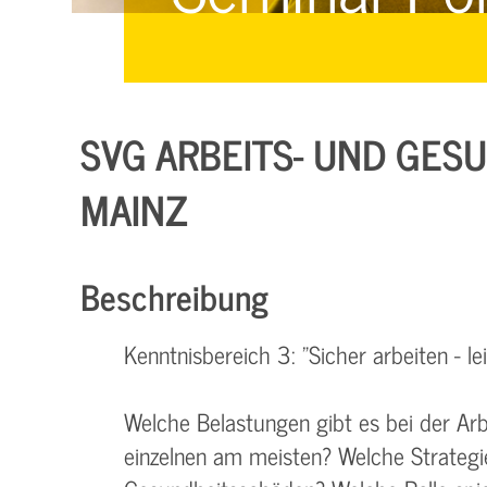
Managementsysteme &
Management &
Zertifizierung
Zertifizierung
E-Learning & Webinare
SVG ARBEITS- UND GESU
MAINZ
Beschreibung
Kenntnisbereich 3: "Sicher arbeiten - le
Welche Belastungen gibt es bei der Ar
einzelnen am meisten? Welche Strategi