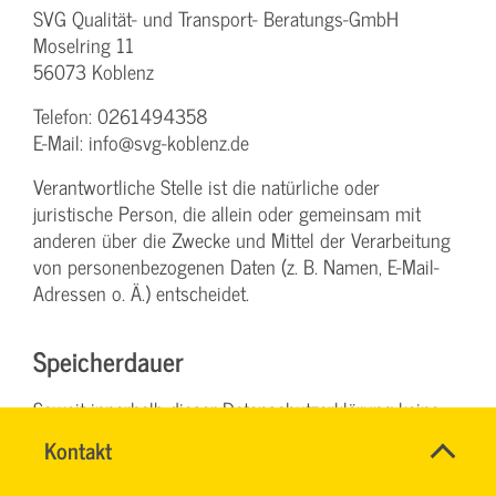
SVG Qualität- und Transport- Beratungs-GmbH
Moselring 11
56073 Koblenz
Telefon: 0261494358
E-Mail: info@svg-koblenz.de
Verantwortliche Stelle ist die natürliche oder
juristische Person, die allein oder gemeinsam mit
anderen über die Zwecke und Mittel der Verarbeitung
von personenbezogenen Daten (z. B. Namen, E-Mail-
Adressen o. Ä.) entscheidet.
Speicherdauer
Soweit innerhalb dieser Datenschutzerklärung keine
speziellere Speicherdauer genannt wurde, verbleiben
Name
Kontakt
*
Ihre personenbezogenen Daten bei uns, bis der Zweck
TEAM
Ansprechpersonen
für die Datenverarbeitung entfällt. Wenn Sie ein
ARBEITSSICHERHEIT
Firma