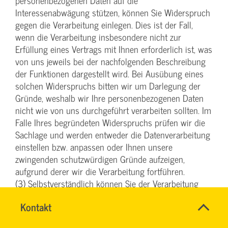
personenbezogenen Daten auf die
Interessenabwägung stützen, können Sie Widerspruch
gegen die Verarbeitung einlegen. Dies ist der Fall,
wenn die Verarbeitung insbesondere nicht zur
Erfüllung eines Vertrags mit Ihnen erforderlich ist, was
von uns jeweils bei der nachfolgenden Beschreibung
der Funktionen dargestellt wird. Bei Ausübung eines
solchen Widerspruchs bitten wir um Darlegung der
Gründe, weshalb wir Ihre personenbezogenen Daten
nicht wie von uns durchgeführt verarbeiten sollten. Im
Falle Ihres begründeten Widerspruchs prüfen wir die
Sachlage und werden entweder die Datenverarbeitung
einstellen bzw. anpassen oder Ihnen unsere
zwingenden schutzwürdigen Gründe aufzeigen,
aufgrund derer wir die Verarbeitung fortführen.
(3) Selbstverständlich können Sie der Verarbeitung
Ihrer personenbezogenen Daten für Zwecke der
Name
Kontakt
*
Werbung und Datenanalyse jederzeit widersprechen.
TEAM
Ansprechpersonen
Über Ihren Werbewiderspruch können Sie uns unter
ARBEITSSICHERHEIT
Firma