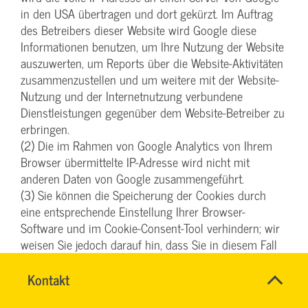
in den USA übertragen und dort gekürzt. Im Auftrag
des Betreibers dieser Website wird Google diese
Informationen benutzen, um Ihre Nutzung der Website
auszuwerten, um Reports über die Website-Aktivitäten
zusammenzustellen und um weitere mit der Website-
Nutzung und der Internetnutzung verbundene
Dienstleistungen gegenüber dem Website-Betreiber zu
erbringen.
(2) Die im Rahmen von Google Analytics von Ihrem
Browser übermittelte IP-Adresse wird nicht mit
anderen Daten von Google zusammengeführt.
(3) Sie können die Speicherung der Cookies durch
eine entsprechende Einstellung Ihrer Browser-
Software und im Cookie-Consent-Tool verhindern; wir
weisen Sie jedoch darauf hin, dass Sie in diesem Fall
gegebenenfalls nicht sämtliche Funktionen dieser
Website vollumfänglich werden nutzen können. Sie
Name
Kontakt
*
TEAM
Ansprechpersonen
können darüber hinaus die Erfassung der durch das
ARBEITSSICHERHEIT
Firma