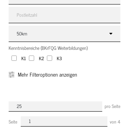
Kenntnisbereiche (BKrFQG Weiterbildungen)
K1
K2
K3
Mehr
Filteroptionen anzeigen
pro Seite
Seite
von
4