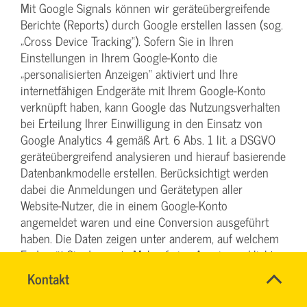
Mit Google Signals können wir geräteübergreifende
Berichte (Reports) durch Google erstellen lassen (sog.
„Cross Device Tracking“). Sofern Sie in Ihren
Einstellungen in Ihrem Google-Konto die
„personalisierten Anzeigen“ aktiviert und Ihre
internetfähigen Endgeräte mit Ihrem Google-Konto
verknüpft haben, kann Google das Nutzungsverhalten
bei Erteilung Ihrer Einwilligung in den Einsatz von
Google Analytics 4 gemäß Art. 6 Abs. 1 lit. a DSGVO
geräteübergreifend analysieren und hierauf basierende
Datenbankmodelle erstellen. Berücksichtigt werden
dabei die Anmeldungen und Gerätetypen aller
Website-Nutzer, die in einem Google-Konto
angemeldet waren und eine Conversion ausgeführt
haben. Die Daten zeigen unter anderem, auf welchem
Endgerät Sie das erste Mal auf eine Anzeige geklickt
haben und auf welchem Endgerät die diesbezügliche
Name
Kontakt
*
Conversion erfolgt ist. Wir erhalten im Falle der
TEAM
Ansprechpersonen
Verwendung von Google Signals keine
ARBEITSSICHERHEIT
Firma