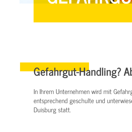
Managementsysteme &
Management &
Zertifizierung
Zertifizierung
E-Learning & Webinare
Gefahrgut-Handling? Abe
In Ihrem Unternehmen wird mit Gefahr
entsprechend geschulte und unterwies
Duisburg statt.