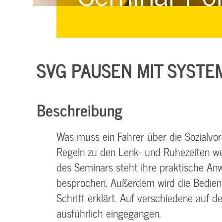
Managementsysteme &
Management &
Zertifizierung
Zertifizierung
E-Learning & Webinare
SVG PAUSEN MIT SYSTE
Beschreibung
Was muss ein Fahrer über die Sozialvors
Regeln zu den Lenk- und Ruhezeiten we
des Seminars steht ihre praktische An
besprochen. Außerdem wird die Bedienun
Schritt erklärt. Auf verschiedene auf 
ausführlich eingegangen.